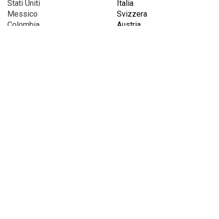
Stati Uniti
Italia
Messico
Svizzera
Colombia
Austria
Venezuela
Francia
Argentina
Islanda
Cile
Danimarca
Gran Bretagna
Turchia
AFRICA
ASIA
Tunisia
Russia
Libia
Cina
Etiopia
Pakistan
Lesotho
Zimbabwe